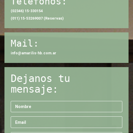
Teléfonos:
(02346) 15-330154
(011) 15-53269007 (Reservas)
Mail:
info@amarilis-hb.com.ar
Dejanos tu
mensaje: